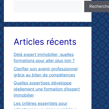
Recherch
Articles récents
Déjà expert immobilier, quelles
formations pour aller plus loin ?
Clarifier son avenir professionnel
grâce au bilan de compétences
Quelles expertises développe
réellement une formation d’expert
immobilier
Les critères essentiels pour