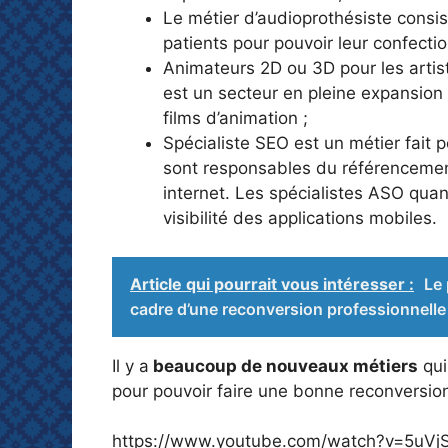
Le métier d’audioprothésiste consis
patients pour pouvoir leur confecti
Animateurs 2D ou 3D pour les artist
est un secteur en pleine expansion 
films d’animation ;
Spécialiste SEO est un métier fait
sont responsables du référencement d
internet. Les spécialistes ASO qua
visibilité des applications mobiles.
Article qui pourrait vous intéresser :
Le 
cadre d’une reconversion professionnelle
Il y a
beaucoup de nouveaux métiers
qui
pour pouvoir faire une bonne reconversio
https://www.youtube.com/watch?v=5uV